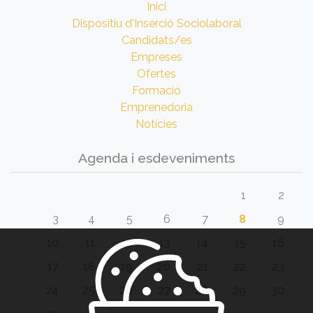
Inici
Dispositiu d'Inserció Sociolaboral
Candidats/es
Empreses
Ofertes
Formació
Emprenedoria
Notícies
Agenda i esdeveniments
1
2
3
4
5
6
7
8
9
10
11
12
13
14
15
16
17
18
19
20
21
22
23
24
25
26
27
28
29
30