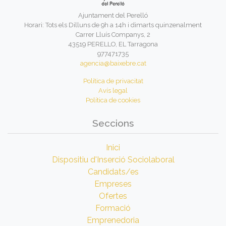
Ajuntament del Perelló
Horari: Tots els Dilluns de 9h a 14h i dimarts quinzenalment
Carrer Lluís Companys, 2
43519 PERELLO, EL Tarragona
977471735
agencia@baixebre.cat
Política de privacitat
Avís legal
Política de cookies
Seccions
Inici
Dispositiu d'Inserció Sociolaboral
Candidats/es
Empreses
Ofertes
Formació
Emprenedoria