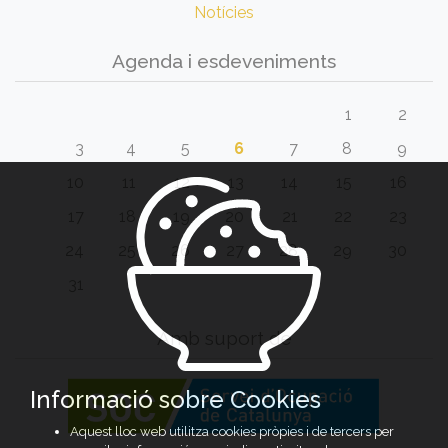
Notícies
Agenda i esdeveniments
1
2
3
4
5
6
7
8
9
10
11
12
13
14
15
16
17
18
19
20
21
22
23
24
25
26
27
28
29
30
31
Amb suport de
Informació sobre Cookies
Aquest lloc web utilitza cookies pròpies i de tercers per